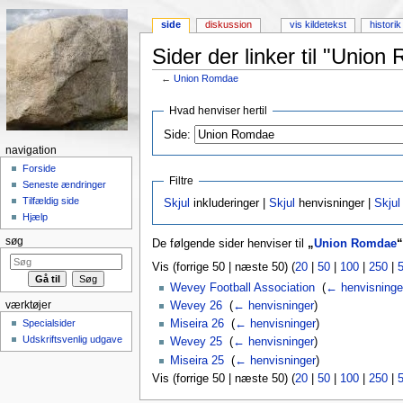
side
diskussion
vis kildetekst
historik
Sider der linker til "Unio
←
Union Romdae
Skift til:
Navigation
,
Søgning
Hvad henviser hertil
Side:
navigation
Forside
Filtre
Seneste ændringer
Tilfældig side
Skjul
inkluderinger |
Skjul
henvisninger |
Skjul
Hjælp
søg
De følgende sider henviser til
„
Union Romdae
“
Vis (forrige 50 | næste 50) (
20
|
50
|
100
|
250
|
Wevey Football Association
‎
(
← henvisninge
værktøjer
Wevey 26
‎
(
← henvisninger
)
Specialsider
Miseira 26
‎
(
← henvisninger
)
Udskriftsvenlig udgave
Wevey 25
‎
(
← henvisninger
)
Miseira 25
‎
(
← henvisninger
)
Vis (forrige 50 | næste 50) (
20
|
50
|
100
|
250
|