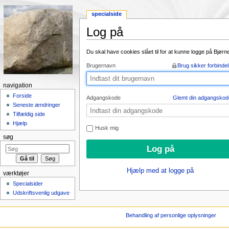
specialside
Log på
Skift til:
Navigation
,
Søgning
Du skal have cookies slået til for at kunne logge på Bjør
Brugernavn
Brug sikker forbinde
navigation
Forside
Adgangskode
Glemt din adgangskod
Seneste ændringer
Tilfældig side
Hjælp
Husk mig
søg
Hjælp med at logge på
værktøjer
Specialsider
Udskriftsvenlig udgave
Behandling af personlige oplysninger