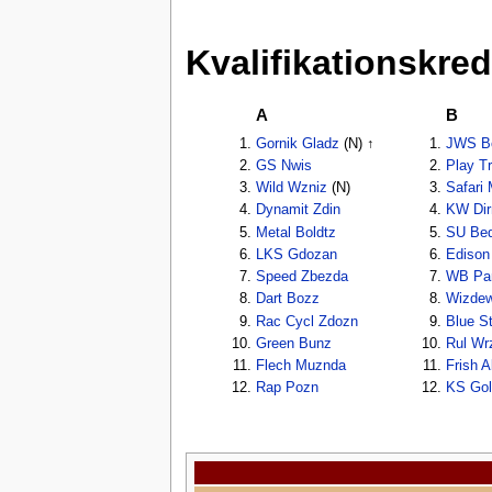
Kvalifikationskre
A
B
Gornik Gladz
(N) ↑
JWS B
GS Nwis
Play T
Wild Wzniz
(N)
Safari 
Dynamit Zdin
KW Dir
Metal Boldtz
SU Be
LKS Gdozan
Edison
Speed Zbezda
WB Pa
Dart Bozz
Wizdew
Rac Cycl Zdozn
Blue S
Green Bunz
Rul Wr
Flech Muznda
Frish A
Rap Pozn
KS Gol