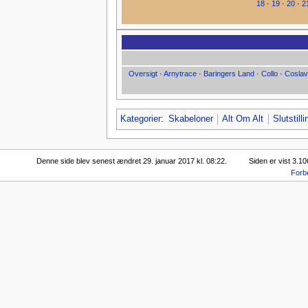
18
·
19
·
20
·
2
Oversigt
·
Arnytrace
·
Baringers Land
·
Collo
·
Coslav
Kategorier
:
Skabeloner
Alt Om Alt
Slutstill
Denne side blev senest ændret 29. januar 2017 kl. 08:22.
Siden er vist 3.1
Forb