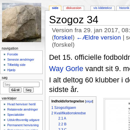
side
diskussion
vis kildetekst
historik
Szogoz 34
Version fra 29. jan 2017, 08
(
forskel
)
←Ældre version
| s
(forskel)
navigation
Skift til:
Navigation
,
Søgning
Forside
Det 15. officielle fodbol
Seneste ændringer
Tilfældig side
Way Gorle
vandt sit 9. me
Hjælp
I alt deltog 60 klubber i
søg
sidste år.
værktøjer
Indholdsfortegnelse
[
skjul
]
Hvad henviser hertil
1
Szogozligaen
Relaterede ændringer
2
Kvalifikationskredse
Specialsider
2.1
A
Udskriftsvenlig udgave
2.2
B
Permanent henvisning
2.3
C