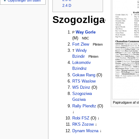
Oplysninger om siden
2.4
D
Szogozligaen
Way Gorle
P
(M)
NBC
Fort Zlew
Plinten
Windy
T
Bzindir
Plinten
Lokomotiv
Bzindnz
Gokaw Rang
(O)
RTS Waslow
WS Dzinz
(O)
Szogoziwa
Goziwa
Papirudgave af s
Rally Plendtz
(O)
↓
Robi FSZ
(O) ↓
RKS Zozow
↓
Dynam Mozna
↓