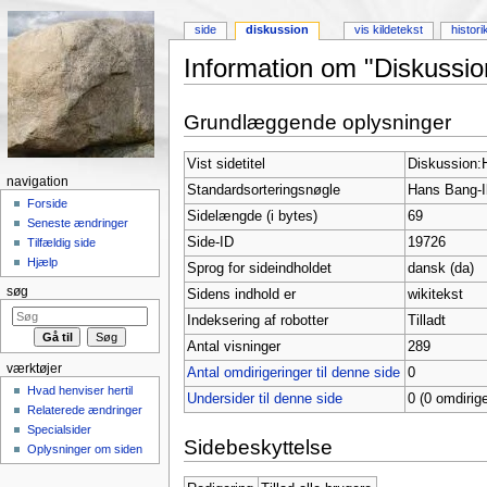
side
diskussion
vis kildetekst
histori
Information om "Diskussi
Skift til:
Navigation
,
Søgning
Grundlæggende oplysninger
Vist sidetitel
Diskussion:
navigation
Standardsorteringsnøgle
Hans Bang-
Forside
Sidelængde (i bytes)
69
Seneste ændringer
Side-ID
19726
Tilfældig side
Hjælp
Sprog for sideindholdet
dansk (da)
søg
Sidens indhold er
wikitekst
Indeksering af robotter
Tilladt
Antal visninger
289
værktøjer
Antal omdirigeringer til denne side
0
Hvad henviser hertil
Undersider til denne side
0 (0 omdirige
Relaterede ændringer
Specialsider
Sidebeskyttelse
Oplysninger om siden