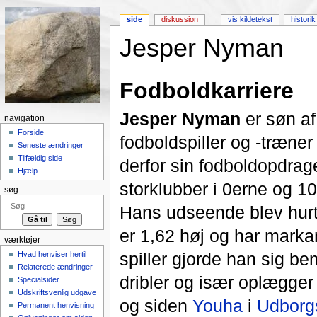
side
diskussion
vis kildetekst
historik
Jesper Nyman
Skift til:
Navigation
,
Søgning
Fodboldkarriere
Jesper Nyman
er søn af
navigation
Forside
fodboldspiller og -træne
Seneste ændringer
Tilfældig side
derfor sin fodboldopdragel
Hjælp
storklubber i 0erne og 1
søg
Hans udseende blev hurt
er 1,62 høj og har marka
værktøjer
spiller gjorde han sig b
Hvad henviser hertil
Relaterede ændringer
dribler og især oplægger t
Specialsider
Udskriftsvenlig udgave
og siden
Youha
i
Udborg
Permanent henvisning