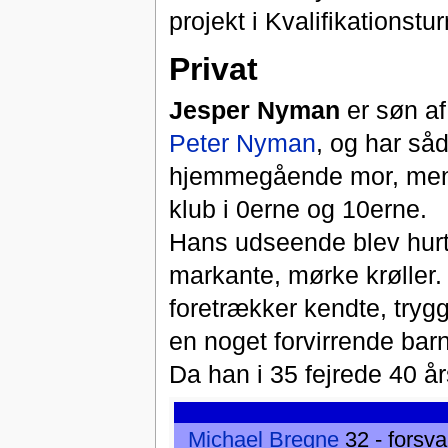
projekt i Kvalifikationst
Privat
Jesper Nyman
er søn af 
Peter Nyman
, og har så
hjemmegående mor, men o
klub i 0erne og 10erne.
Hans udseende blev hurti
markante, mørke krøller. 
foretrækker kendte, try
en noget forvirrende ba
Da han i 35 fejrede 40 år
Michael Bregne
32 - forsva