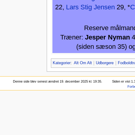
22,
Lars Stig Jensen
29, *
C
Reserve målman
Træner:
Jesper Nyman
4
(siden sæson 35) o
Kategorier
:
Alt Om Alt
Udborgere
Fodboldt
Denne side blev senest ændret 19. december 2025 kl. 19:35.
Siden er vist 1
Forb