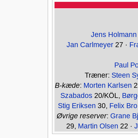
Jens Holmann
Jan Carlmeyer
27 ·
Fr
Paul P
Træner:
Steen S
B-kæde
:
Morten Karlsen
2
Szabados
20/KÖL,
Børg
Stig Eriksen
30,
Felix Bro
Øvrige reserver
:
Grane Bj
29,
Martin Olsen
22 ·
J