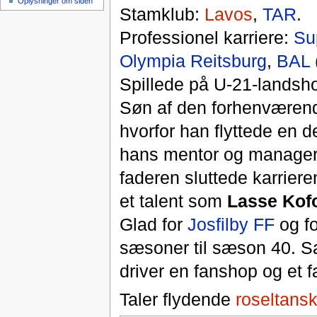
Oplysninger om siden
Stamklub:
Lavos
,
TAR
.
Professionel karriere:
Su
Olympia Reitsburg
,
BAL
Spillede på U-21-landsho
Søn af den forhenværende
hvorfor han flyttede en 
hans mentor og manager,
faderen sluttede karrieren
et talent som
Lasse Kof
Glad for
Josfilby FF
og fo
sæsoner til sæson 40. Sa
driver en fanshop og et 
Taler flydende
roseltans