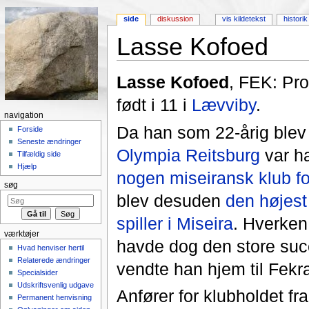
side
diskussion
vis kildetekst
historik
Lasse Kofoed
Skift til:
Navigation
,
Søgning
Lasse Kofoed
, FEK: Pro
født i 11 i
Lævviby
.
navigation
Da han som 22-årig blev 
Forside
Seneste ændringer
Olympia Reitsburg
var h
Tilfældig side
Hjælp
nogen miseiransk klub f
søg
blev desuden
den højes
spiller i Miseira
. Hverken
værktøjer
havde dog den store suc
Hvad henviser hertil
Relaterede ændringer
vendte han hjem til Fekra
Specialsider
Udskriftsvenlig udgave
Anfører for klubholdet f
Permanent henvisning