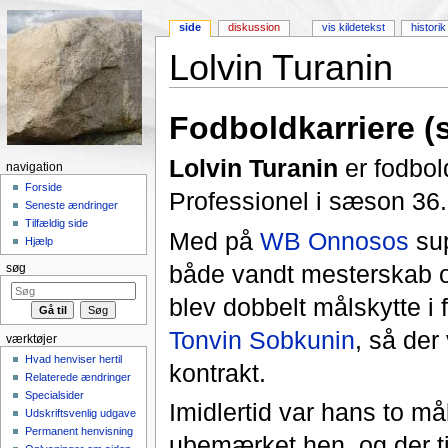
side
diskussion
vis kildetekst
historik
Lolvin Turanin
Skift til:
Navigation
,
Søgning
Fodboldkarriere (s
Lolvin Turanin
er fodbold
navigation
Forside
Professionel i sæson 36.
Seneste ændringer
Tilfældig side
Med på
WB Onnosos
sup
Hjælp
både vandt mesterskab
søg
blev dobbelt målskytte i
Tonvin Sobkunin
, så der
værktøjer
Hvad henviser hertil
kontrakt.
Relaterede ændringer
Specialsider
Imidlertid var hans to må
Udskriftsvenlig udgave
Permanent henvisning
ubemærket hen, og der t