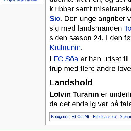
Oplysninger om siden
klubber samt miseirans
Sio
. Den unge angriber 
sig med landsmanden
To
siden sæson 24. I den fø
Krulnunin
.
I
FC Sõa
er han udset ti
trup med flere andre lov
Landshold
Lolvin Turanin
er underli
da det endelig var på tale
Kategorier
:
Alt Om Alt
Friholcansere
Ston