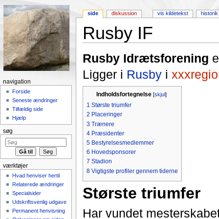
side
diskussion
vis kildetekst
historik
Rusby IF
Skift til:
Navigation
,
Søgning
Rusby Idrætsforening
er
Ligger i
Rusby
i
xxxregio
navigation
Forside
Indholdsfortegnelse
[
skjul
]
Seneste ændringer
1
Største triumfer
Tilfældig side
2
Placeringer
Hjælp
3
Trænere
søg
4
Præsidenter
5
Bestyrelsesmedlemmer
6
Hovedsponsorer
7
Stadion
værktøjer
8
Vigtigste profiler gennem tiderne
Hvad henviser hertil
Relaterede ændringer
Største triumfer
Specialsider
Udskriftsvenlig udgave
Har vundet mesterskabet
Permanent henvisning