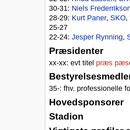
30-31:
Niels Frederrikso
28-29:
Kurt Paner
,
SKO
,
25-27
22-24:
Jesper Rynning
,
Præsidenter
xx-xx: evt titel
præs pæs
Bestyrelsesmedl
35-: fhv. professionelle f
Hovedsponsorer
Stadion