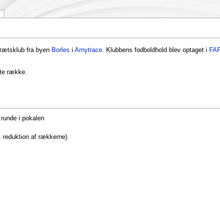
drætsklub fra byen
Borles
i
Arnytrace
. Klubbens fodboldhold blev optaget i
FA
ste række.
.runde i pokalen
. reduktion af rækkerne)