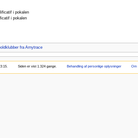
ficatif i pokalen
icatif i pokalen
oldklubber fra Arnytrace
23:15.
Siden er vist 1.324 gange.
Behandling af personlige oplysninger
Om 