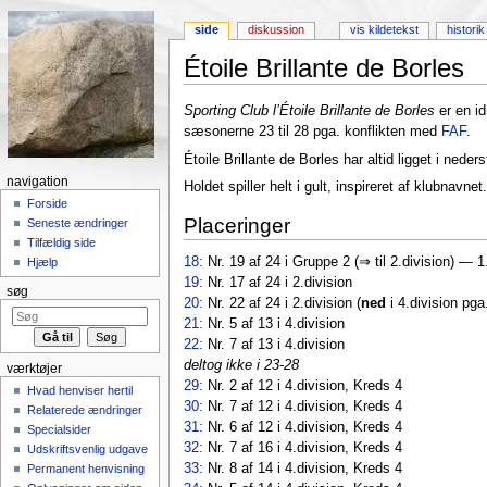
side
diskussion
vis kildetekst
historik
Étoile Brillante de Borles
Skift til:
Navigation
,
Søgning
Sporting Club l’Étoile Brillante de Borles
er en i
sæsonerne 23 til 28 pga. konflikten med
FAF
.
Étoile Brillante de Borles har altid ligget i neder
navigation
Holdet spiller helt i gult, inspireret af klubnavnet.
Forside
Placeringer
Seneste ændringer
Tilfældig side
18:
Nr. 19 af 24 i Gruppe 2 (⇒ til 2.division) — 1
Hjælp
19:
Nr. 17 af 24 i 2.division
søg
20:
Nr. 22 af 24 i 2.division (
ned
i 4.division pga
21:
Nr. 5 af 13 i 4.division
22:
Nr. 7 af 13 i 4.division
deltog ikke i 23-28
værktøjer
29:
Nr. 2 af 12 i 4.division, Kreds 4
Hvad henviser hertil
30:
Nr. 7 af 12 i 4.division, Kreds 4
Relaterede ændringer
31:
Nr. 6 af 12 i 4.division, Kreds 4
Specialsider
32:
Nr. 7 af 16 i 4.division, Kreds 4
Udskriftsvenlig udgave
33:
Nr. 8 af 14 i 4.division, Kreds 4
Permanent henvisning