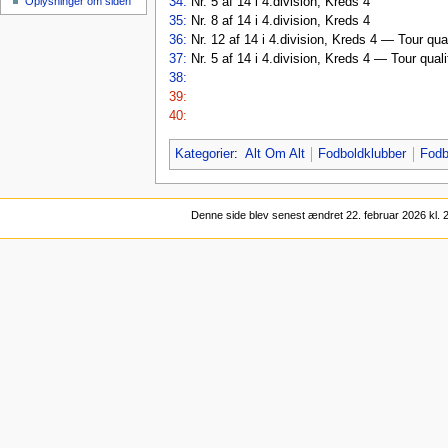
Oplysninger om siden
34:
Nr. 5 af 14 i 4.division, Kreds 4
35:
Nr. 8 af 14 i 4.division, Kreds 4
36:
Nr. 12 af 14 i 4.division, Kreds 4 — Tour quali
37:
Nr. 5 af 14 i 4.division, Kreds 4 — Tour qualif
38:
39:
40:
Kategorier
:
Alt Om Alt
Fodboldklubber
Fodb
Denne side blev senest ændret 22. februar 2026 kl. 