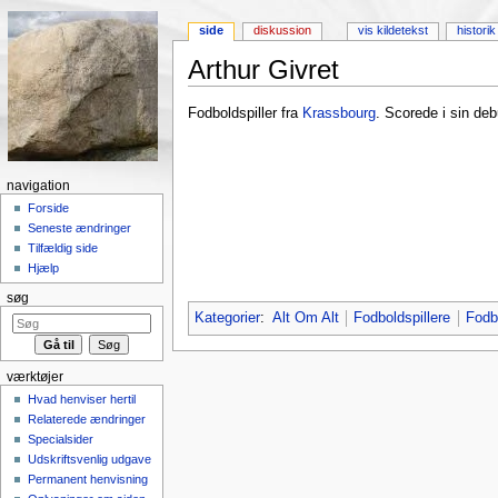
side
diskussion
vis kildetekst
historik
Arthur Givret
Skift til:
Navigation
,
Søgning
Fodboldspiller fra
Krassbourg
. Scorede i sin de
navigation
Forside
Seneste ændringer
Tilfældig side
Hjælp
søg
Kategorier
:
Alt Om Alt
Fodboldspillere
Fodb
værktøjer
Hvad henviser hertil
Relaterede ændringer
Specialsider
Udskriftsvenlig udgave
Permanent henvisning