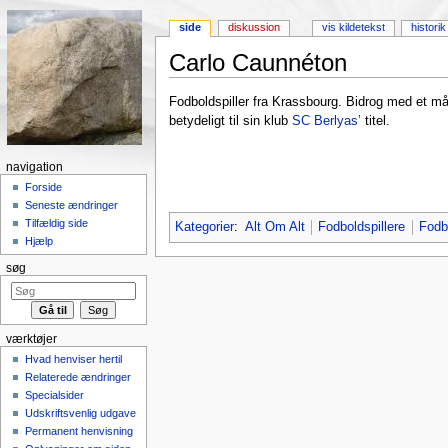
side
diskussion
vis kildetekst
historik
Carlo Caunnéton
Skift til:
Navigation
,
Søgning
Fodboldspiller fra Krassbourg. Bidrog med et mål
betydeligt til sin klub
SC Berlyas’
titel.
navigation
Forside
Seneste ændringer
Tilfældig side
Kategorier
:
Alt Om Alt
Fodboldspillere
Fodb
Hjælp
søg
værktøjer
Hvad henviser hertil
Relaterede ændringer
Specialsider
Udskriftsvenlig udgave
Permanent henvisning