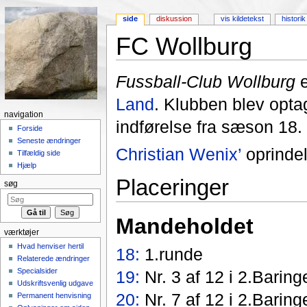
side
diskussion
vis kildetekst
historik
FC Wollburg
Skift til:
Navigation
,
Søgning
Fussball-Club Wollburg
e
Land
. Klubben blev opta
navigation
indførelse fra sæson 18.
Forside
Seneste ændringer
Christian Wenix’
oprindel
Tilfældig side
Hjælp
Placeringer
søg
Mandeholdet
værktøjer
Hvad henviser hertil
18:
1.runde
Relaterede ændringer
Specialsider
19:
Nr. 3 af 12 i 2.Barin
Udskriftsvenlig udgave
20:
Nr. 7 af 12 i 2.Baring
Permanent henvisning