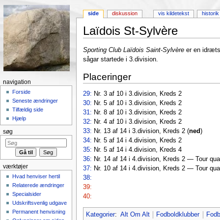
side
diskussion
vis kildetekst
historik
Laïdois St-Sylvère
Skift til:
Navigation
,
Søgning
Sporting Club Laïdois Saint-Sylvère
er en idræt
sågar startede i 3.division.
Placeringer
navigation
Forside
29:
Nr. 3 af 10 i 3.division, Kreds 2
Seneste ændringer
30:
Nr. 5 af 10 i 3.division, Kreds 2
Tilfældig side
31:
Nr. 8 af 10 i 3.division, Kreds 2
Hjælp
32:
Nr. 4 af 10 i 3.division, Kreds 2
33:
Nr. 13 af 14 i 3.division, Kreds 2 (
ned
)
søg
34:
Nr. 5 af 14 i 4.division, Kreds 2
35:
Nr. 5 af 14 i 4.division, Kreds 4
36:
Nr. 14 af 14 i 4.division, Kreds 2 — Tour quali
værktøjer
37:
Nr. 10 af 14 i 4.division, Kreds 2 — Tour quali
Hvad henviser hertil
38:
Relaterede ændringer
39:
Specialsider
40:
Udskriftsvenlig udgave
Permanent henvisning
Kategorier
:
Alt Om Alt
Fodboldklubber
Fodb