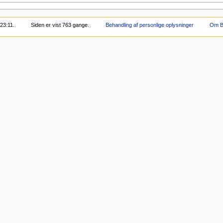
23:11.
Siden er vist 763 gange.
Behandling af personlige oplysninger
Om B