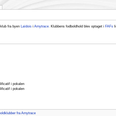
sklub fra byen
Laïdois
i
Arnytrace
. Klubbens fodboldhold blev optaget i
FAFs
l
ficatif i pokalen
ficatif i pokalen
oldklubber fra Arnytrace